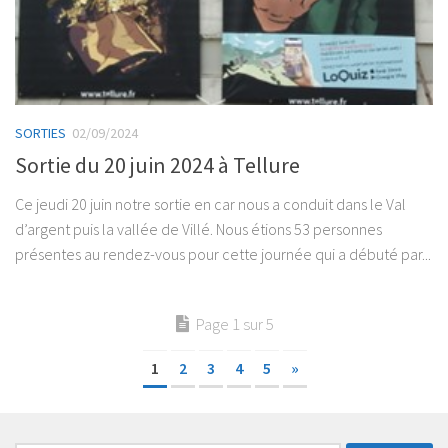
SORTIES
02/09/2024
Sortie du 20 juin 2024 à Tellure
Ce jeudi 20 juin notre sortie en car nous a conduit dans le Val
d’argent puis la vallée de Villé. Nous étions 53 personnes
présentes au rendez-vous pour cette journée qui a débuté par...
Page 1 sur 5
1
2
3
4
5
»