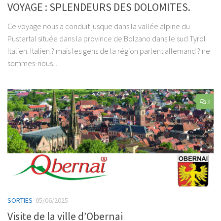
VOYAGE : SPLENDEURS DES DOLOMITES.
Ce voyage nous a conduit jusque dans la vallée alpine du
Pustertal située dans la province de Bolzano dans le sud Tyrol
Italien. Italien ? mais les gens de la région parlent allemand ? ne
sommes-nous...
3
SORTIES
05/06/2025
Visite de la ville d’Obernai