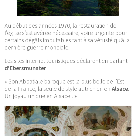
Au début des années 1970, la restauration de
l’église s’est avérée nécessaire, voire urgente pour
certains dégâts imputables tant à sa vétusté qu’à la
dernière guerre mondiale.
Les sites internet touristiques déclarent en parlant
d’Ebersmunster
:
« Son Abbatiale baroque est la plus belle de l’Est
de la France, la seule de style autrichien en
Alsace
.
Un joyau unique en Alsace ! »