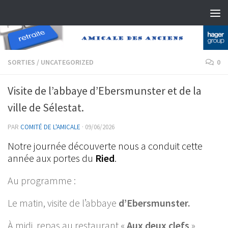
Skip to content
SORTIES
/
UNCATEGORIZED
0
Visite de l’abbaye d’Ebersmunster et de la
ville de Sélestat.
PAR
COMITÉ DE L'AMICALE
·
09/06/2026
Notre journée découverte nous a conduit cette
année aux portes du
Ried
.
Au programme :
Le matin, visite de l’abbaye
d’Ebersmunster.
À midi, repas au restaurant «
Aux deux clefs
».