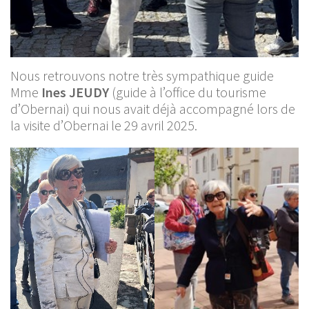
Nous retrouvons notre très sympathique guide
Mme
Ines JEUDY
(guide à l’office du tourisme
d’Obernai) qui nous avait déjà accompagné lors de
la visite d’Obernai le 29 avril 2025.