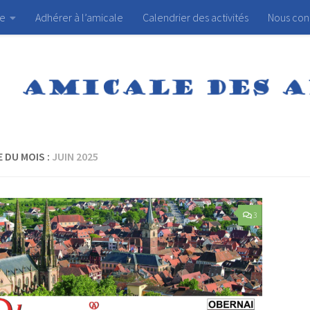
ue
Adhérer à l’amicale
Calendrier des activités
Nous con
 DU MOIS :
JUIN 2025
3